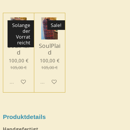
Solange
Sale!
der
Vorrat
reicht
SoulPlai
SoulPlai
d
d
100,00 €
100,00 €
105,00 €
105,00 €
In den Warenkorb
In den Warenkorb
Produktdetails
Handgefertigt